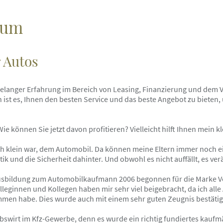
sum
r Autos
relanger Erfahrung im Bereich von Leasing, Finanzierung und dem V
ist es, Ihnen den besten Service und das beste Angebot zu bieten,
e können Sie jetzt davon profitieren? Vielleicht hilft Ihnen mein k
ich klein war, dem Automobil. Da können meine Eltern immer noch e
tik und die Sicherheit dahinter. Und obwohl es nicht auffällt, es ver
sbildung zum Automobilkaufmann 2006 begonnen für die Marke Volv
lleginnen und Kollegen haben mir sehr viel beigebracht, da ich al
men habe. Dies wurde auch mit einem sehr guten Zeugnis bestätig
ebswirt im Kfz-Gewerbe, denn es wurde ein richtig fundiertes kaufm